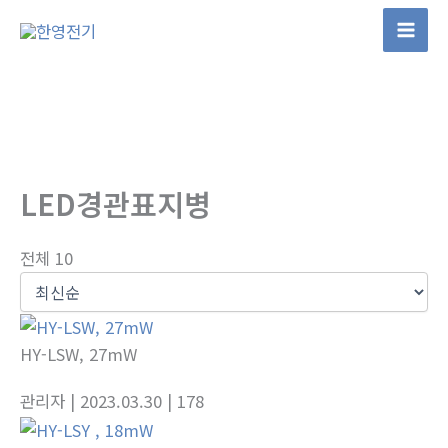
콘
텐
츠
로
건
너
뛰
LED경관표지병
기
전체 10
HY-LSW, 27mW
관리자
| 2023.03.30
| 178