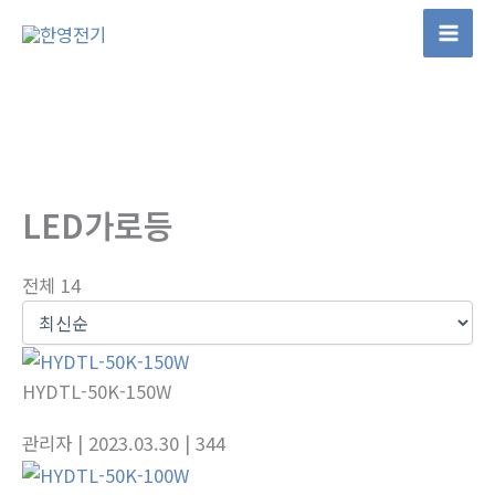
콘
텐
츠
로
건
너
뛰
LED가로등
기
전체 14
HYDTL-50K-150W
관리자
| 2023.03.30
| 344