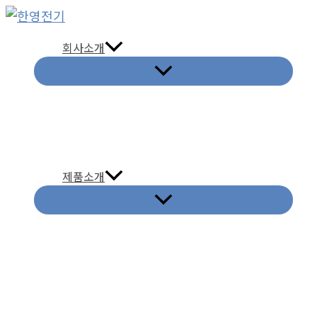
콘
텐
회사소개
츠
로
건
너
뛰
기
제품소개