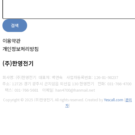
검색
이용약관
개인정보처리방침
(주)한영전기
회사명: (주)한영전기 대표자: 백연숙
사업자등록번호: 126-81-98237
주소: 12725 경기 광주시 곤지암읍 외선길 130 한영전기
전화: 031-766-4700
팩스: 031-766-5681
이메일: han4700@hanmail.net
Copyright © 2025 (주)한영전기. All rights reserved.
Created by
Yescall.com
[
관리
자
]