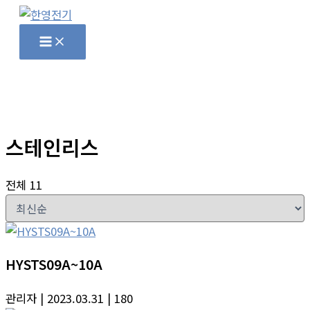
콘
텐
츠
로
건
너
뛰
스테인리스
기
전체 11
HYSTS09A~10A
관리자
| 2023.03.31
| 180