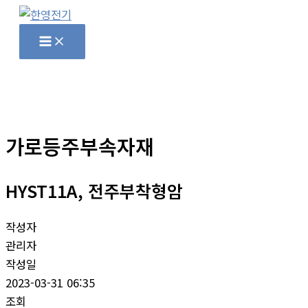
콘
텐
츠
로
건
너
뛰
가로등주부속자재
기
HYST11A, 전주부착형암
작성자
관리자
작성일
2023-03-31 06:35
조회